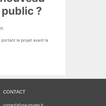
 public ?
pt.
portant le projet avant la
CONTACT
contact[at]cpa-etudes.fr