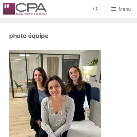
Aller
Menu
au
contenu
photo équipe