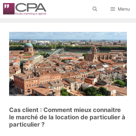
Aller
Menu
au
contenu
Cas client : Comment mieux connaitre
le marché de la location de particulier à
particulier ?