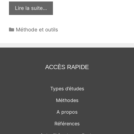
Lire la suite…
Catégories
Méthode et outils
ACCÈS RAPIDE
Types d’études
Méthodes
A propos
Références