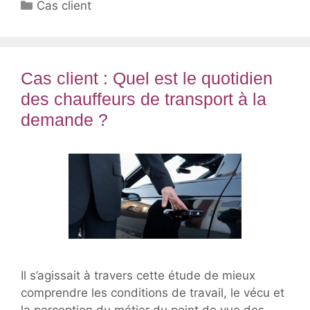
Catégories
Cas client
Cas client : Quel est le quotidien
des chauffeurs de transport à la
demande ?
Il s’agissait à travers cette étude de mieux
comprendre les conditions de travail, le vécu et
la perception du métier du point de vue des