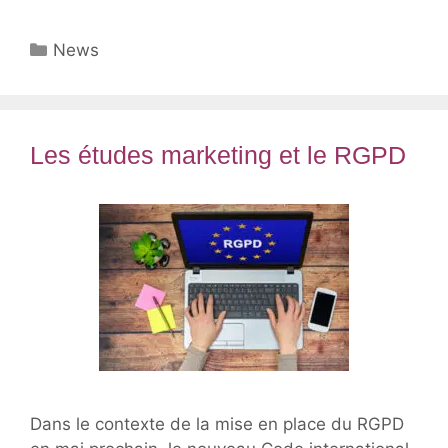
Catégories
News
Les études marketing et le RGPD
Dans le contexte de la mise en place du RGPD