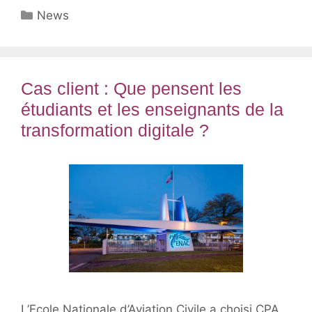
Catégories
News
Cas client : Que pensent les
étudiants et les enseignants de la
transformation digitale ?
L’Ecole Nationale d’Aviation Civile a choisi CPA