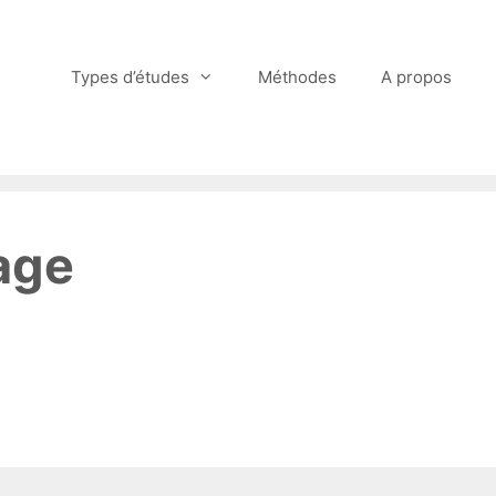
Types d’études
Méthodes
A propos
age